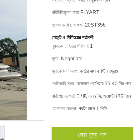
পরিচিতিমুলক নাম:
FLYART
মডেল নম্বার:
এফএ -20ST356
পেমেন্ট ও শিপিংয়ের শর্তাবলী
ন্যূনতম চাহিদার পরিমাণ:
1
মূল্য:
Negotiate
প্যাকেজিং বিবরণ:
কাঠের বাক্স বা স্টিল ফ্রেম
ডেলিভারি সময়:
আমানত প্রাপ্তির 35-40 দিন পরে
পরিশোধের শর্ত:
টি / টি, এল / সি, ওয়েস্টার্ন ইউনিয়ন
যোগানের ক্ষমতা:
প্রতি মাসে 1 পিসি
সেরা মূল্য পান