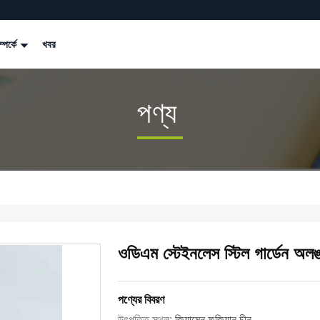
্পর্কে
খবর
পণ্য
ওডিএম স্টেইনলেস স্টিল গার্ডেন অলঙ্
পণ্যের বিবরণ
উৎপত্তি স্থল:
জিয়ামেন ফুজিয়ান চীন