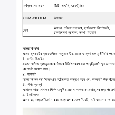
অর্থপ্রদানের মেয়াদ
টি/টি, এল/সি, ওয়েস্টুনিয়ন
ODM এবং OEM
উপলব্ধ
উত্পাদন, পরিবহন সহায়তা, ইনস্টলেশন নির্দেশাবলী,
সেবা
রক্ষণাবেক্ষণ প্রশিক্ষণ, নকশা, ইত্যাদি
আমরা কি করি
আমরা ক্লায়েন্টের প্রয়োজনীয়তা অনুসারে উচ্চ-মানের ভাস্কর্য এবং মূর্তি তৈরি কর
1. কাস্টম ডিজাইন
একজন অভিজ্ঞ প্রস্তুতকারক হিসাবে যিনি উপকরণ এবং প্রযুক্তিগুলি খুব ভালভা
ধারণাগুলি প্রকাশ করে।
2. বানোয়াট
আমরা নিশ্চিত করা বিবরণগুলি কঠোরভাবে অনুসরণ করব এবং ভাস্কর্যটি উচ্চ মা
3. শিপিং ব্যবস্থা
আমাদের কাছে পেশাদার শিপিং এজেন্ট রয়েছে যা আপনাকে রেফারেন্সের জন্য পরামর
4. ইনস্টলেশন
আমরা বড় ভাস্কর্য ইনস্টল করার জন্য অনেক দেশে গিয়েছি, তাই আমাদের দক্ষ এব