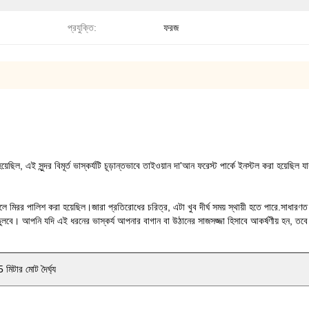
প্রযুক্তি:
ফরজ
়েছিল, এই সুন্দর বিমূর্ত ভাস্কর্যটি চূড়ান্তভাবে তাইওয়ান দা'আন ফরেস্ট পার্কে ইনস্টল করা হয়েছিল যা
র ফলে মিরর পালিশ করা হয়েছিল।
জারা প্রতিরোধের চরিত্র
, এটা খুব দীর্ঘ সময় স্থায়ী হতে পারে.সাধারণত
ুলবে। আপনি যদি এই ধরনের ভাস্কর্য আপনার বাগান বা উঠানের সাজসজ্জা হিসাবে আকর্ষণীয় হন, তবে
 মিটার মোট দৈর্ঘ্য