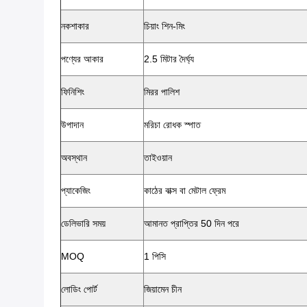
নকশাকার
চিয়াং শিন-মিং
পণ্যের আকার
2.5 মিটার দৈর্ঘ্য
ফিনিশিং
মিরর পালিশ
উপাদান
মরিচা রোধক স্পাত
অবস্থান
তাইওয়ান
প্যাকেজিং
কাঠের বাক্স বা মেটাল ফ্রেম
ডেলিভারি সময়
আমানত প্রাপ্তির 50 দিন পরে
MOQ
1 পিসি
লোডিং পোর্ট
জিয়ামেন চীন