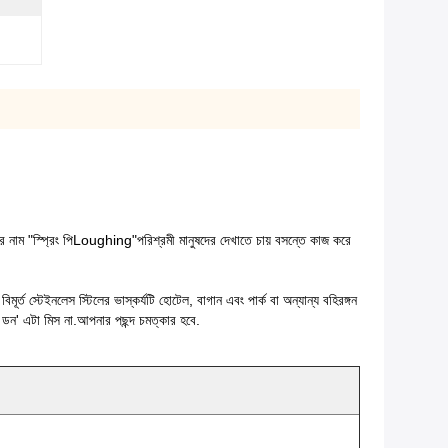
র নাম "স্প্রিং পি
Loughing
"পরিশ্রমী মানুষদের দেখাতে চায় বসন্তে কাজ করে
 বিমূর্ত স্টেইনলেস স্টিলের ভাস্কর্যটি হোটেল, বাগান এবং পার্ক বা অন্যান্য বহিরঙ্গন
 ডন' এটা মিস না.আপনার পছন্দ চমত্কার হবে.