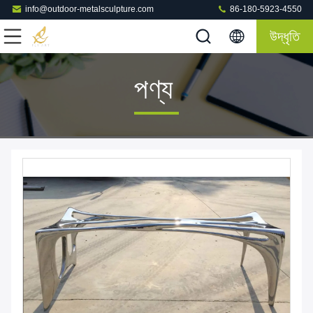
info@outdoor-metalsculpture.com
86-180-5923-4550
উদ্ধৃতি
পণ্য