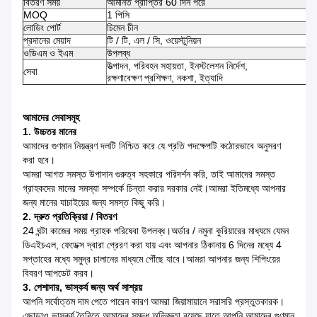
বিতরণ সময়
আমানত প্রাপ্তির 60 দিন পরে
MOQ
1 পিসি
লোডিং পোর্ট
চিমেন চীন
প্রদানের মেয়াদ
টি / টি, এল / সি, ওয়েস্টুনিয়ন
ওডিএম ও ইএম
উপলব্ধ
উত্পাদন, পরিবহন সহায়তা, ইনস্টলেশন নির্দেশ,
সেবা
রক্ষণাবেক্ষণ প্রশিক্ষণ, নকশা, ইত্যাদি
আমাদের সেবাসমূহ
1. উচ্চতর মানের
আমাদের গুণমান নিয়ন্ত্রণ দলটি নিশ্চিত করে যে প্রতি পদক্ষেপটি কঠোরভাবে অনুসরণ
করা হবে।
আমরা আগত সমস্ত উপাদান গুরুত্ব সহকারে পরিদর্শন করি, তাই আমাদের সমস্ত
গ্রাহকদের মানের সমস্যা সম্পর্কে চিন্তা করার দরকার নেই।আমরা ইতিমধ্যে আপনার
জন্য মানের যাচাইয়ের জন্য সমস্ত কিছু করি।
2. দ্রুত প্রতিক্রিয়া / বিতরণ
24 ঘন্টা কাজের সময় গ্রাহক পরিষেবা উপলব্ধ।অর্ডার / নমুনা কুরিয়ারের মাধ্যমে যেমন
ডিএইচএল, ফেডেক্স দ্বারা প্রেরণ করা যায় এবং আপনার ঠিকানায় 6 দিনের মধ্যে 4
সপ্তাহের মধ্যে সমুদ্র চালানের মাধ্যমে পৌঁছে যাবে।আমরা আপনার জন্য শিপিংয়ের
বিবরণ আপডেট করব।
3. পেশাদার, ভাস্কর্য জন্য অর্থ সাশ্রয়
আপনি সর্বোত্তম দাম পেতে পারেন কারণ আমরা জিয়ামায়ানে সরাসরি প্রস্তুতকারক।
এছাড়াও ভাস্কর্য তৈরিতে আমাদের সমৃদ্ধ অভিজ্ঞতা রয়েছে যাতে আপনি আমাদের গুণমান