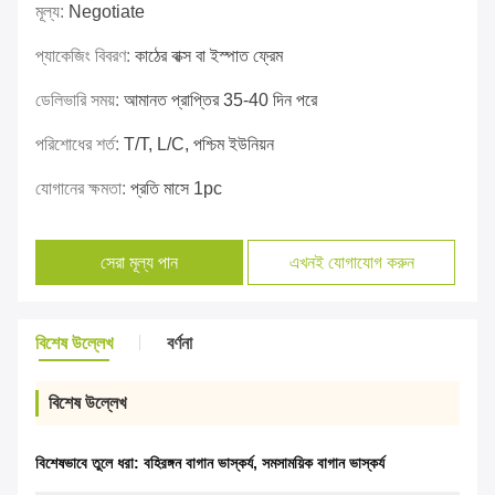
মূল্য:
Negotiate
প্যাকেজিং বিবরণ:
কাঠের বাক্স বা ইস্পাত ফ্রেম
ডেলিভারি সময়:
আমানত প্রাপ্তির 35-40 দিন পরে
পরিশোধের শর্ত:
T/T, L/C, পশ্চিম ইউনিয়ন
যোগানের ক্ষমতা:
প্রতি মাসে 1pc
সেরা মূল্য পান
এখনই যোগাযোগ করুন
বিশেষ উল্লেখ
বর্ণনা
বিশেষ উল্লেখ
বিশেষভাবে তুলে ধরা:
বহিরঙ্গন বাগান ভাস্কর্য
,
সমসাময়িক বাগান ভাস্কর্য