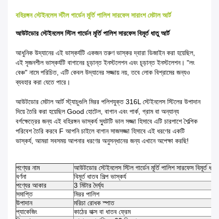
বহিরঙ্গন স্টেইনলেস স্টীল গার্ডেন মূর্তি পালিশ সারফেস সারাংশ মেটাল আর্ট
আউটডোর স্টেইনলেস স্টিল গার্ডেন মূর্তি পালিশ সারফেস বিমূর্ত ধাতু আর্ট
আধুনিক উদ্যানের এই ভাস্কর্যটি একজন তরুণ ভাস্কর দ্বারা ডিজাইন করা হয়েছিল,
এই সৃজনশীল ভাস্কর্যটি বাগানের চূড়ান্ত ইনস্টলেশন এবং চূড়ান্ত ইনস্টলেশন। "লং
বেঞ্চ" নামে পরিচিত, এটি কেবল উদ্যানের সজ্জায় নয়, তবে লোক বিশ্রামের জন্যও
ব্যবহার করা যেতে পারে।
আউটডোর মেটাল আর্ট স্ট্যাচুগুলি মিরর পলিশযুক্ত 316L স্টেইনলেস স্টিলের উপাদান
দিয়ে তৈরি করা হয়েছিল Good হোটেল, বাগান এবং পার্ক, গ্রাম বা অন্যান্য
বর্গক্ষেত্রের জন্য এই বহিরঙ্গন ভাস্কর্য স্যুটটি ভাল সজ্জা হিসাবে এটি চারপাশে শৈল্পিক
পরিবেশ তৈরি করবে F আপনি চাইলে বাগান সাজসজ্জা হিসাবে এই ধরণের একটি
ভাস্কর্য, আমরা সবসময় আপনার ধরণের অনুসন্ধানের জন্য এখানে অপেক্ষা করছি!
পণ্যের নাম
আউটডোর স্টেইনলেস স্টিল গার্ডেন মূর্তি পালিশ সারফেস বিমূর্ত ধাতু 
বর্ণনা
বিমূর্ত ধাতব শিল্প ভাস্কর্য
পণ্যের আকার
3 মিটার দৈর্ঘ্য
সমাপ্তি
মিরর পালিশ
উপাদান
মরিচা রোধক স্পাত
প্যাকেজিং
কাঠের বাক্স বা ধাতব ফ্রেম