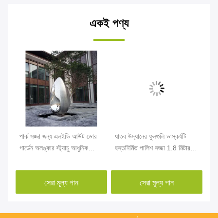
একই পণ্য
পার্ক সজ্জা জন্য এলইডি আউট ডোর
ধাতব উদ্যানের ফুলগুলি ভাস্কর্যটি
সম
গার্ডেন অলঙ্কার স্ট্যাচু আধুনিক
হস্তনির্মিত পালিশ সজ্জা 1.8 মিটার
অলঙ
স্টেইনলেস স্টিল
উচ্চতা
স্ট
সেরা মূল্য পান
সেরা মূল্য পান