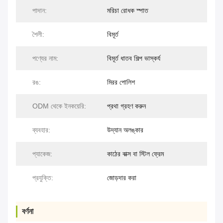
পাদান:
মরিচা রোধক স্পাত
শৈলী:
বিমূর্ত
পণ্যের নাম:
বিমূর্ত ধাতব শিল্প ভাস্কর্য
রঙ:
মিরর পোলিশ
ODM থেকে ইনকয়েরি:
প্রথা গ্রহণ করুন
ব্যবহার:
উদ্যান অলঙ্কার
প্যাকেজ:
কাঠের বাক্স বা স্টিল ফ্রেম
প্রযুক্তি:
জোড়দার করা
বর্ণনা