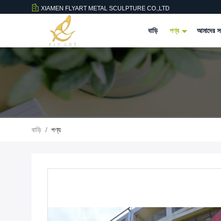
XIAMEN FLYART METAL SCULPTURE CO.,LTD
বাড়ি
পণ্য
আমাদের সম
বাড়ি
/
পণ্য