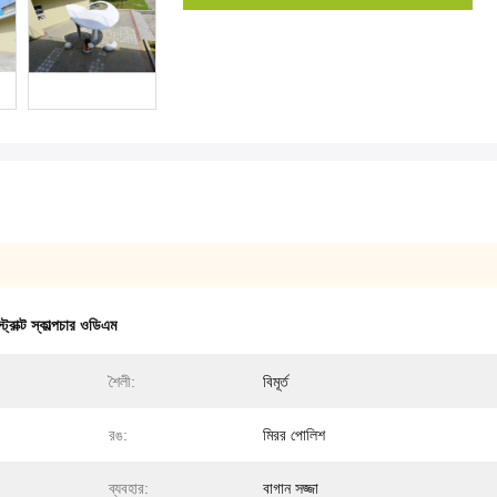
ট্রাক্ট স্কাল্পচার ওডিএম
শৈলী:
বিমূর্ত
রঙ:
মিরর পোলিশ
ব্যবহার:
বাগান সজ্জা