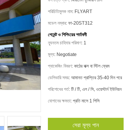
পরিচিতিমুলক নাম:
FLYART
মডেল নম্বার:
ফা-20ST312
পেমেন্ট ও শিপিংয়ের শর্তাবলী
ন্যূনতম চাহিদার পরিমাণ:
1
মূল্য:
Negotiate
প্যাকেজিং বিবরণ:
কাঠের বাক্স বা স্টিল ফ্রেম
ডেলিভারি সময়:
আমানত প্রাপ্তির 35-40 দিন পরে
পরিশোধের শর্ত:
টি / টি, এল / সি, ওয়েস্টার্ন ইউনিয়ন
যোগানের ক্ষমতা:
প্রতি মাসে 1 পিসি
সেরা মূল্য পান