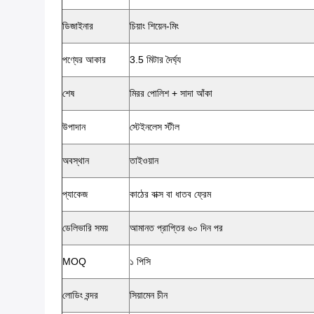
ডিজাইনার
চিয়াং শিয়েন-মিং
পণ্যের আকার
3.5 মিটার দৈর্ঘ্য
শেষ
মিরর পোলিশ + সাদা আঁকা
উপাদান
স্টেইনলেস স্টীল
অবস্থান
তাইওয়ান
প্যাকেজ
কাঠের বাক্স বা ধাতব ফ্রেম
ডেলিভারি সময়
আমানত প্রাপ্তির ৬০ দিন পর
MOQ
১ পিসি
লোডিং বন্দর
সিয়ামেন চীন