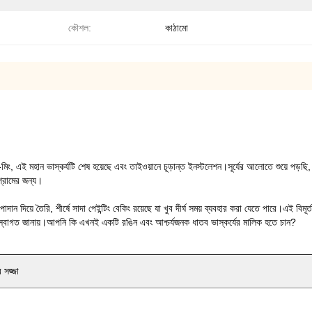
কৌশল:
কাঠামো
-মিং, এই মহান ভাস্কর্যটি শেষ হয়েছে এবং তাইওয়ানে চূড়ান্ত ইনস্টলেশন।
সূর্যের আলোতে শুয়ে পড়ছি, 
বিশ্রামের জন্য।
িয়ে তৈরি, শীর্ষে সাদা পেইন্টিং বেকিং রয়েছে যা খুব দীর্ঘ সময় ব্যবহার করা যেতে পারে।এই বিমূর্ত ভা
স্বাগত জানায়।আপনি কি এখনই একটি রঙিন এবং আশ্চর্যজনক ধাতব ভাস্কর্যের মালিক হতে চান?
 সজ্জা