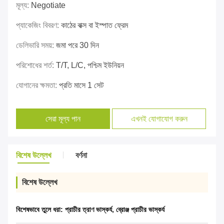
মূল্য:
Negotiate
প্যাকেজিং বিবরণ:
কাঠের বাক্স বা ইস্পাত ফ্রেম
ডেলিভারি সময়:
জমা পরে 30 দিন
পরিশোধের শর্ত:
T/T, L/C, পশ্চিম ইউনিয়ন
যোগানের ক্ষমতা:
প্রতি মাসে 1 সেট
সেরা মূল্য পান
এখনই যোগাযোগ করুন
বিশেষ উল্লেখ
বর্ণনা
বিশেষ উল্লেখ
বিশেষভাবে তুলে ধরা:
প্রাচীর ত্রাণ ভাস্কর্য
,
ব্রোঞ্জ প্রাচীর ভাস্কর্য