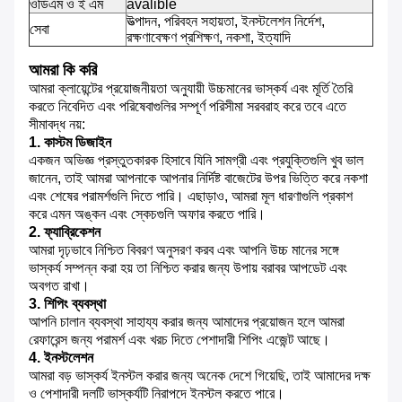
ওডিএম ও ই এম
avalible
উত্পাদন, পরিবহন সহায়তা, ইনস্টলেশন নির্দেশ,
সেবা
রক্ষণাবেক্ষণ প্রশিক্ষণ, নকশা, ইত্যাদি
আমরা কি করি
আমরা ক্লায়েন্টের প্রয়োজনীয়তা অনুযায়ী উচ্চমানের ভাস্কর্য এবং মূর্তি তৈরি
করতে নিবেদিত এবং পরিষেবাগুলির সম্পূর্ণ পরিসীমা সরবরাহ করে তবে এতে
সীমাবদ্ধ নয়:
1. কাস্টম ডিজাইন
একজন অভিজ্ঞ প্রস্তুতকারক হিসাবে যিনি সামগ্রী এবং প্রযুক্তিগুলি খুব ভাল
জানেন, তাই আমরা আপনাকে আপনার নির্দিষ্ট বাজেটের উপর ভিত্তি করে নকশা
এবং শেষের পরামর্শগুলি দিতে পারি।
এছাড়াও, আমরা মূল ধারণাগুলি প্রকাশ
করে এমন অঙ্কন এবং স্কেচগুলি অফার করতে পারি।
2. ফ্যাব্রিকেশন
আমরা দৃঢ়ভাবে নিশ্চিত বিবরণ অনুসরণ করব এবং আপনি উচ্চ মানের সঙ্গে
ভাস্কর্য সম্পন্ন করা হয় তা নিশ্চিত করার জন্য উপায় বরাবর আপডেট এবং
অবগত রাখা।
3. শিপিং ব্যবস্থা
আপনি চালান ব্যবস্থা সাহায্য করার জন্য আমাদের প্রয়োজন হলে আমরা
রেফারেন্স জন্য পরামর্শ এবং খরচ দিতে পেশাদারী শিপিং এজেন্ট আছে।
4. ইনস্টলেশন
আমরা বড় ভাস্কর্য ইনস্টল করার জন্য অনেক দেশে গিয়েছি, তাই আমাদের দক্ষ
ও পেশাদারী দলটি ভাস্কর্যটি নিরাপদে ইনস্টল করতে পারে।