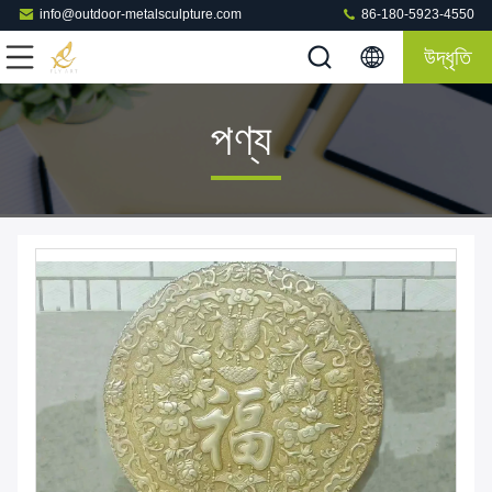
info@outdoor-metalsculpture.com
86-180-5923-4550
উদ্ধৃতি
পণ্য