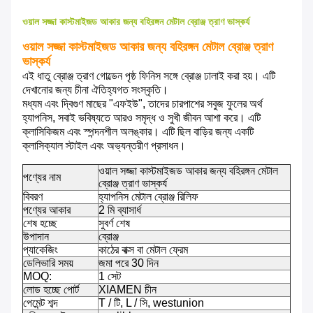
ওয়াল সজ্জা কাস্টমাইজড আকার জন্য বহিরঙ্গন মেটাল ব্রোঞ্জ ত্রাণ ভাস্কর্য
ওয়াল সজ্জা কাস্টমাইজড আকার জন্য বহিরঙ্গন মেটাল ব্রোঞ্জ ত্রাণ
ভাস্কর্য
এই ধাতু ব্রোঞ্জ ত্রাণ গোল্ডেন পৃষ্ঠ ফিনিস সঙ্গে ব্রোঞ্জ ঢালাই করা হয়।
এটি
দেখানোর জন্য চীনা ঐতিহ্যগত সংস্কৃতি।
মধ্যম এবং দ্বিগুণ মাছের "এফইউ", তাদের চারপাশের সবুজ ফুলের অর্থ
হ্যাপনিস, সবাই ভবিষ্যতে আরও সমৃদ্ধ ও সুখী জীবন আশা করে।
এটি
ক্লাসিকিজম এবং স্পন্দনশীল অলঙ্কার। এটি ছিল বাড়ির জন্য একটি
ক্লাসিক্যাল স্টাইল এবং অভ্যন্তরীণ প্রসাধন।
ওয়াল সজ্জা কাস্টমাইজড আকার জন্য বহিরঙ্গন মেটাল
পণ্যের নাম
ব্রোঞ্জ ত্রাণ ভাস্কর্য
বিবরণ
হ্যাপনিস মেটাল ব্রোঞ্জ রিলিফ
পণ্যের আকার
2 মি ব্যাসার্ধ
শেষ হচ্ছে
সুবর্ণ শেষ
উপাদান
ব্রোঞ্জ
প্যাকেজিং
কাঠের বাক্স বা মেটাল ফ্রেম
ডেলিভারি সময়
জমা পরে 30 দিন
MOQ:
1 সেট
লোড হচ্ছে পোর্ট
XIAMEN চীন
পেমেন্ট শব্দ
T / টি, L / সি, westunion