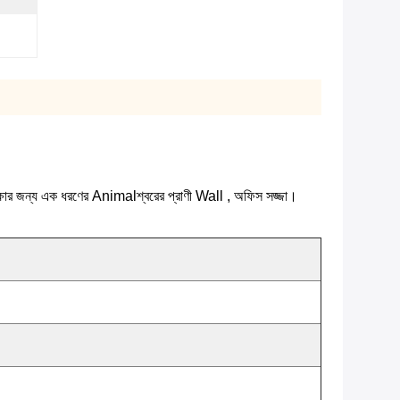
া রক্ষার জন্য এক ধরণের Animalশ্বরের প্রাণী Wall , অফিস সজ্জা।