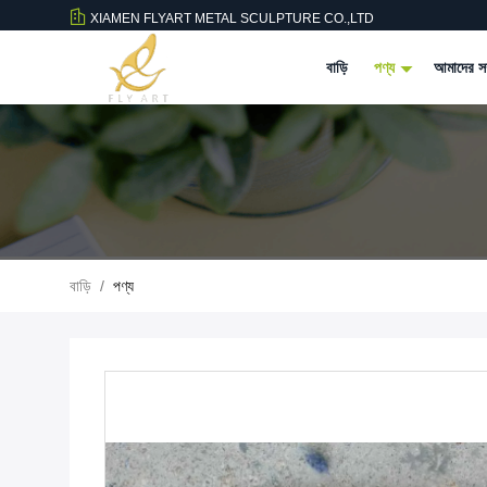
XIAMEN FLYART METAL SCULPTURE CO.,LTD
বাড়ি
পণ্য
আমাদের সম
বাড়ি
/
পণ্য