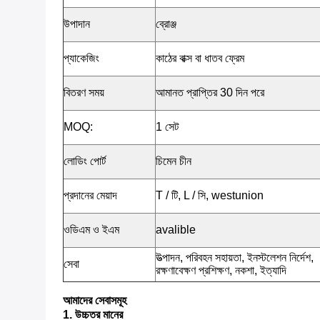
উপাদান
ব্রোঞ্জ
প্যাকেজিং
কাঠের বাক্স বা ধাতব ফ্রেম
বিতরণ সময়
আমানত প্রাপ্তির 30 দিন পরে
MOQ:
1 সেট
লোডিং পোর্ট
চিমেন চীন
প্রদানের মেয়াদ
T / টি, L / সি, westunion
ওডিএম ও ইএম
avalible
উত্পাদন, পরিবহন সহায়তা, ইনস্টলেশন নির্দেশ,
সেবা
রক্ষণাবেক্ষণ প্রশিক্ষণ, নকশা, ইত্যাদি
আমাদের সেবাসমূহ
1. উচ্চতর মানের