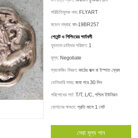
পরিচিতিমুলক নাম:
FLYART
মডেল নম্বার:
ফা-19BR257
পেমেন্ট ও শিপিংয়ের শর্তাবলী
ন্যূনতম চাহিদার পরিমাণ:
1
মূল্য:
Negotiate
প্যাকেজিং বিবরণ:
কাঠের বাক্স বা ইস্পাত ফ্রেম
ডেলিভারি সময়:
জমা পরে 30 দিন
পরিশোধের শর্ত:
T/T, L/C, পশ্চিম ইউনিয়ন
যোগানের ক্ষমতা:
প্রতি মাসে 1 সেট
সেরা মূল্য পান