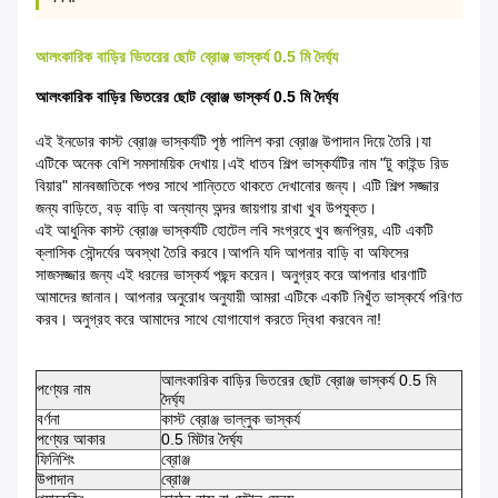
আলংকারিক বাড়ির ভিতরের ছোট ব্রোঞ্জ ভাস্কর্য 0.5 মি দৈর্ঘ্য
আলংকারিক বাড়ির ভিতরের ছোট ব্রোঞ্জ ভাস্কর্য 0.5 মি দৈর্ঘ্য
এই ইনডোর কাস্ট ব্রোঞ্জ ভাস্কর্যটি পৃষ্ঠ পালিশ করা ব্রোঞ্জ উপাদান দিয়ে তৈরি।যা
এটিকে অনেক বেশি সমসাময়িক দেখায়।এই ধাতব শিল্প ভাস্কর্যটির নাম "টু কাইন্ড রিড
বিয়ার" মানবজাতিকে পশুর সাথে শান্তিতে থাকতে দেখানোর জন্য। এটি শিল্প সজ্জার
জন্য বাড়িতে, বড় বাড়ি বা অন্যান্য অন্দর জায়গায় রাখা খুব উপযুক্ত।
এই আধুনিক কাস্ট ব্রোঞ্জ ভাস্কর্যটি হোটেল লবি সংগ্রহে খুব জনপ্রিয়, এটি একটি
ক্লাসিক সৌন্দর্যের অবস্থা তৈরি করবে।আপনি যদি আপনার বাড়ি বা অফিসের
সাজসজ্জার জন্য এই ধরনের ভাস্কর্য পছন্দ করেন। অনুগ্রহ করে আপনার ধারণাটি
আমাদের জানান। আপনার অনুরোধ অনুযায়ী আমরা এটিকে একটি নিখুঁত ভাস্কর্যে পরিণত
করব। অনুগ্রহ করে আমাদের সাথে যোগাযোগ করতে দ্বিধা করবেন না!
আলংকারিক বাড়ির ভিতরের ছোট ব্রোঞ্জ ভাস্কর্য 0.5 মি
পণ্যের নাম
দৈর্ঘ্য
বর্ণনা
কাস্ট ব্রোঞ্জ ভাল্লুক ভাস্কর্য
পণ্যের আকার
0.5 মিটার দৈর্ঘ্য
ফিনিশিং
ব্রোঞ্জ
উপাদান
ব্রোঞ্জ