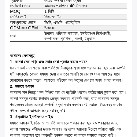
প্যাকেজিং
কাঠের বাক্স বা মেটাল ফ্রেম
ডেলিভারি সময়
আমানত প্রাপ্তির 40 দিন পরে
MOQ
1 পিসি
লোডিং পোর্ট
জিয়ামেন চীন
অর্থপ্রদানের মেয়াদ
টি/টি, এল/সি, ওয়েস্টুনিয়ন
ODM এবং OEM
উপলব্ধ
উত্পাদন, পরিবহন সহায়তা, ইনস্টলেশন নির্দেশাবলী,
সেবা
রক্ষণাবেক্ষণ প্রশিক্ষণ, নকশা, ইত্যাদি
আমাদের সেবাসমূহ
1. আমরা সেরা পণ্য এবং মহান সেবা প্রদান করতে পারেন.
সব ভাস্কর্য ভাল মানের এবং প্রতিযোগিতামূলক মূল্য সঙ্গে প্রদান করা হবে.এবং আপনি
যদি ভাস্কর্যের কোনও সমস্যা দেখা দেন তবে আপনি যে কোনও সময় আমাদের সাথে
যোগাযোগ করতে পারেন।আমাদের পরিষেবা দল উত্তর দেওয়ার জন্য এখানে থাকবে।
2. উচ্চতর গুণমান
আমাদের মান নিয়ন্ত্রণ দল নিশ্চিত করে যে প্রতিটি পদক্ষেপ কঠোরভাবে ট্র্যাক করা হবে।
আমরা সমস্ত আগত উপাদান গুরুত্ব সহকারে পরিদর্শন করি, তাই আমাদের সমস্ত
গ্রাহকদের মানের সমস্যা সম্পর্কে চিন্তা করার দরকার নেই।আমরা ইতিমধ্যে গুণমান
পরীক্ষা সম্পর্কে আপনার জন্য সবকিছু করি।
3. বিস্তারিত ইনস্টলেশন গাইড
সমস্ত ভাস্কর্য ইনস্টলেশন পদ্ধতি আপনাকে প্রদান করা হবে.বড় প্রকল্পের জন্য,
আমরা আমাদের কর্মীদের দলকে আপনার প্রকল্পের জায়গায় বিদেশে পাঠাতে পারি এবং
আপনার প্রয়োজন হলে প্রকল্পটি ইনস্টল করতে আপনাকে সহায়তা করতে পারি।