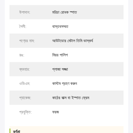
উপাদান:
মরিচা রোধক স্পাত
শৈলী:
বাস্তবসম্মত
পণ্যের নাম:
আউটডোর মেটাল তিমি ভাস্কর্য
রঙ:
মিরর পালিশ
ব্যবহার:
প্লাজা সজ্জা
ওডিএম:
কাস্টম গ্রহণ করুন
প্যাকেজ:
কাঠের বাক্স বা ইস্পাত ফ্রেম
প্রযুক্তি:
ফরজ
বর্ণনা