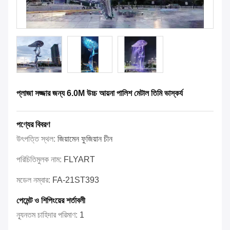
প্লাজা সজ্জার জন্য 6.0M উচ্চ আয়না পালিশ মেটাল তিমি ভাস্কর্য
পণ্যের বিবরণ
উৎপত্তি স্থল:
জিয়ামেন ফুজিয়ান চীন
পরিচিতিমুলক নাম:
FLYART
মডেল নম্বার:
FA-21ST393
পেমেন্ট ও শিপিংয়ের শর্তাবলী
ন্যূনতম চাহিদার পরিমাণ:
1