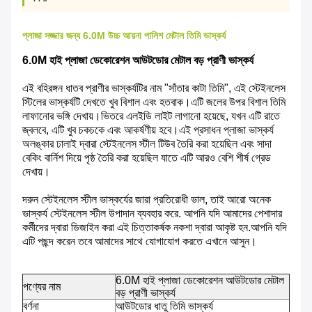
প্লাজা সজ্জার জন্য 6.0M উচ্চ আয়না পালিশ মেটাল তিমি ভাস্কর্য
6.0M হাই প্লাজা ডেকোরেশন আউটডোর মেটাল বড় প্রাণী ভাস্কর্য
এই বহিরঙ্গন ধাতব প্রাণীর ভাস্কর্যটির নাম "সাঁতার কাটা তিমি", এই স্টেইনলেস
স্টিলের ভাস্কর্যটি দেখতে খুব বিশাল এবং হতবাক।এটি জলের উপর বিশাল তিমি
লাফানোর ভঙ্গি দেখায়।ভিতরে এলইডি লাইট লাগানো হয়েছে, যখন এটি রাতে
জ্বলবে, এটি খুব চকচকে এবং আকর্ষণীয় হবে।এই প্রসাধন প্লাজা ভাস্কর্য
অলঙ্কার ঢালাই দ্বারা স্টেইনলেস স্টীল টিউব তৈরি করা হয়েছিল এবং সাদা
বেকিং বার্নিশ দিয়ে পৃষ্ঠ তৈরি করা হয়েছিল যাতে এটি আরও বেশি শীর্ষ গ্রেড
দেখায়।
দরুন স্টেইনলেস স্টীল ভাস্কর্যের জারা প্রতিরোধী ভাল, তাই আরো অনেক
ভাস্কর্য স্টেইনলেস স্টীল উপাদান ব্যবহার করে. আপনি যদি আমাদের পেশাদার
কর্মীদের দ্বারা ডিজাইন করা এই চিত্তাকর্ষক নকশা দ্বারা আকৃষ্ট হন.আপনি যদি
এটি পছন্দ করেন তবে আমাদের সাথে যোগাযোগ করতে এখানে আসুন।
6.0M হাই প্লাজা ডেকোরেশন আউটডোর মেটাল
পণ্যের নাম
বড় প্রাণী ভাস্কর্য
বর্ণনা
আউটডোর ধাতু তিমি ভাস্কর্য