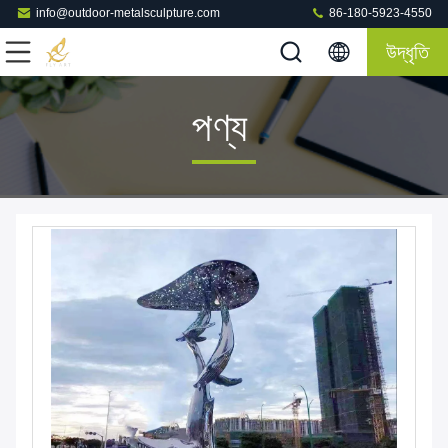
info@outdoor-metalsculpture.com
86-180-5923-4550
উদ্ধৃতি
পণ্য