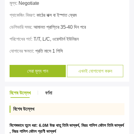
মূল্য:
Negotiate
প্যাকেজিং বিবরণ:
কাঠের বাক্স বা ইস্পাত ফ্রেম
ডেলিভারি সময়:
আমানত প্রাপ্তির 35-40 দিন পরে
পরিশোধের শর্ত:
T/T, L/C, ওয়েস্টার্ন ইউনিয়ন
যোগানের ক্ষমতা:
প্রতি মাসে 1 পিসি
সেরা মূল্য পান
এখনই যোগাযোগ করুন
বিশেষ উল্লেখ
বর্ণনা
বিশেষ উল্লেখ
বিশেষভাবে তুলে ধরা:
6.0M উচ্চ ধাতু তিমি ভাস্কর্য
,
মিরর পালিশ মেটাল তিমি ভাস্কর্য
,
মিরর পালিশ মেটাল প্রাণী ভাস্কর্য