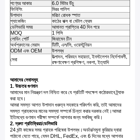
পণ্যের আকার
6.0 মিটার উঁচু
ফিনিশিং
মিরর পালিশ
উপাদান
মরিচা রোধক স্পাত
প্যাকেজিং
কাঠের বাক্স বা মেটাল ফ্রেম
ডেলিভারি সময়
আমানত প্রাপ্তির 40 দিন পরে
MOQ
1 পিসি
লোডিং পোর্ট
জিয়ামেন চীন
অর্থপ্রদানের মেয়াদ
টি/টি, এল/সি, ওয়েস্টুনিয়ন
ODM এবং OEM
উপলব্ধ
উত্পাদন, পরিবহন সহায়তা, ইনস্টলেশন নির্দেশাবলী,
সেবা
রক্ষণাবেক্ষণ প্রশিক্ষণ, নকশা, ইত্যাদি
আমাদের সেবাসমূহ
1. উচ্চতর গুণমান
আমাদের মান নিয়ন্ত্রণ দল নিশ্চিত করে যে প্রতিটি পদক্ষেপ কঠোরভাবে ট্র্যাক
করা হবে।
আমরা সমস্ত আগত উপাদান গুরুত্ব সহকারে পরিদর্শন করি, তাই আমাদের
সমস্ত গ্রাহকদের মানের সমস্যা সম্পর্কে চিন্তা করার দরকার নেই।আমরা
ইতিমধ্যে গুণমান পরীক্ষা সম্পর্কে আপনার জন্য সবকিছু করি।
2. দ্রুত প্রতিক্রিয়া/ডেলিভারি
24 ঘন্টা কাজের সময় গ্রাহক পরিষেবা উপলব্ধ।অর্ডার/নমুনা কুরিয়ার দ্বারা
পাঠানো যেতে পারে, যেমন DHL, FedEx, এবং 6 দিনের মধ্যে আপনার