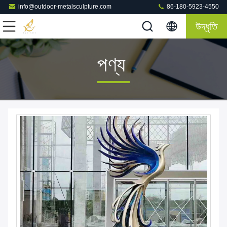
info@outdoor-metalsculpture.com
86-180-5923-4550
উদ্ধৃতি
পণ্য