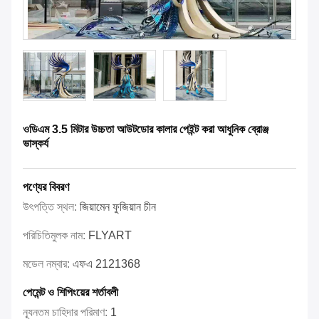
ওডিএম 3.5 মিটার উচ্চতা আউটডোর কালার পেইন্ট করা আধুনিক ব্রোঞ্জ
ভাস্কর্য
পণ্যের বিবরণ
উৎপত্তি স্থল:
জিয়ামেন ফুজিয়ান চীন
পরিচিতিমুলক নাম:
FLYART
মডেল নম্বার:
এফএ 2121368
পেমেন্ট ও শিপিংয়ের শর্তাবলী
ন্যূনতম চাহিদার পরিমাণ:
1