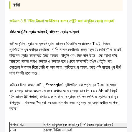
বর্ণনা
ওডিএম 3.5 মিটার উচ্চতা আউটডোর কালার পেইন্ট করা আধুনিক ব্রোঞ্জ ভাস্কর্য
রঙিন আধুনিক ব্রোঞ্জ ভাস্কর্য, বহিরঙ্গন ব্রোঞ্জ ভাস্কর্য
এই
আধুনিক ব্রোঞ্জ ভাস্কর্য
বিখ্যাত ভাস্কর ডিজাইন করেছিলেন T এই ফিনিক্স
প্রাণীটিকে খুব দুর্দান্ত দেখাচ্ছে, বর্ণিল পালক দেখানোর জন্য "ফ্লাইং ফিনিক্স" নামে এই
বহিরঙ্গন ব্রোঞ্জ ভাস্কর্যটি তৈরি করেছে,
ঝাঁকুনি এবং উচ্চ ভঙ্গি উড়ে।
এবং আশা করি
আমাদের সমাজ আরও উন্নত ও উন্নত হবে।
ধাতব ভাস্কর্যটি রঙিন পেইন্টিং সহ
ব্রোঞ্জের উপাদান দিয়ে তৈরি যা ভাল
জারা প্রতিরোধের অক্ষর, তাই এটি
বাইরে খুব দীর্ঘ
সময় স্থায়ী হতে পারে।
বাইরের দিকে রাখলে এটি দৃ Strongly় দৃষ্টিশক্তি ধরা পড়বে।এটি এর প্রশংসা
করার জন্য আরও অনেক লোককে এখানে আসার জন্য আকর্ষণ করবে Ab এই বিমূর্ত
শিল্প ভাস্কর্যটি প্লাজা, বাগান এবং পার্ক বা অন্যান্য বর্গক্ষেত্রগুলিতে স্থাপন করা খুব
উপযুক্ত। সাজসজ্জা?আমরা সবসময় আপনার সদয় অনুসন্ধানের জন্য এখানে অপেক্ষা
করছি!
পণ্যের নাম
রঙিন আধুনিক ব্রোঞ্জ ভাস্কর্য, বহিরঙ্গন ব্রোঞ্জ ভাস্কর্য
বর্ণনা
ব্রোঞ্জ ফিনিক্স ভাস্কর্য