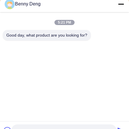
পাঠান
Benny Deng
5:21 PM
Good day, what product are you looking for?
XIAMEN FLYART METAL SCULPTURE
CO.,LTD
info@outdoor-metalsculptur
e.com
86-180-5923-4550
জিন্দিয়ান টাউন, জিয়াংগান জেলা জিমেন
চীন
চীন ভাল মানের খালেদা মেটাল ভাস্কর্য সরবরাহকারী. কপিরাইট © 2026 outdoor-
metalsculpture.com . সমস্ত অধিকার সংরক্ষিত.