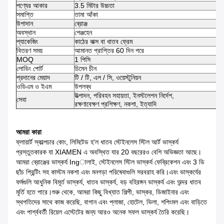
পণ্যের আকার
3.5 মিটার উচ্চতা
সমাপ্তি
তামা আঁকা
উপাদান
ব্রোঞ্জ
অবস্থান
শেঞ্জহেন
প্যাকেজিং
কাঠের বাক্স বা ধাতব ফ্রেম
বিতরণ সময়
আমানত প্রাপ্তির 60 দিন পরে
MOQ
1 পিসি
লোডিং পোর্ট
চিমেন চীন
প্রদানের মেয়াদ
টি / টি, এল / সি, ওয়েস্টুনিয়ন
ওডিএম ও ইএম
উপলব্ধ
উত্পাদন, পরিবহন সহায়তা, ইনস্টলেশন নির্দেশ,
সেবা
রক্ষণাবেক্ষণ প্রশিক্ষণ, নকশা, ইত্যাদি
আমরা কারা
ফ্লায়ার্ট স্কাল্পচার কোং, লিমিটেড হ'ল ধাতব স্টেইনলেস স্টিল আর্ট ভাস্কর্য
প্রস্তুতকারক যা XIAMEN এ অবস্থিত যার 20 বছরেরও বেশি অভিজ্ঞতা আছে।
আমরা ব্রোঞ্জের ভাস্কর্য Ingালাই, স্টেইনলেস স্টিল ভাস্কর্য ফেব্রিকেশন এবং 3 ডি
ছাঁচ প্রিন্টিং সহ কাস্টম নকশা এবং মনগড়া পরিষেবাগুলি সরবরাহ করি।এবং ভাস্কর্যের
ফর্মগুলি আধুনিক বিমূর্ত ভাস্কর্য, ধাতব ভাস্কর্য, বড় বহিরঙ্গন ভাস্কর্য এবং অন্দর ধাতব
মূর্তি হতে পারে।শুরু থেকে, আমরা কিছু বিখ্যাত শিল্পী, ভাস্কর, ডিজাইনার এবং
স্থপতিদের সাথে কাজ করেছি, বাগান এবং প্লাজা, হোটেল, ভিলা, শপিংমল এবং বাড়িতে
এবং পার্শ্ববর্তী রিয়েল এস্টেটের জন্য আরও অনেক সফল ভাস্কর্য তৈরি করেছি।