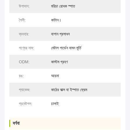
উপাদান:
মরিচা রোধক স্পাত
শৈলী:
কাটান।
ব্যবহার:
বাগান প্রসাধন
পণ্যের নাম:
মেটাল গার্ডেন বামন মূর্তি
ODM:
কাস্টম গ্রহণ
রঙ:
আয়না
প্যাকেজ:
কাঠের বাক্স বা ইস্পাত ফ্রেম
প্রকৌশল:
ঢালাই
বর্ণনা