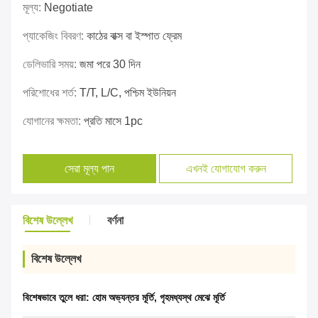
মূল্য:
Negotiate
প্যাকেজিং বিবরণ:
কাঠের বাক্স বা ইস্পাত ফ্রেম
ডেলিভারি সময়:
জমা পরে 30 দিন
পরিশোধের শর্ত:
T/T, L/C, পশ্চিম ইউনিয়ন
যোগানের ক্ষমতা:
প্রতি মাসে 1pc
সেরা মূল্য পান
এখনই যোগাযোগ করুন
বিশেষ উল্লেখ
বর্ণনা
বিশেষ উল্লেখ
বিশেষভাবে তুলে ধরা:
হোম অভ্যন্তর মূর্তি
,
গৃহমধ্যস্থ মেঝে মূর্তি