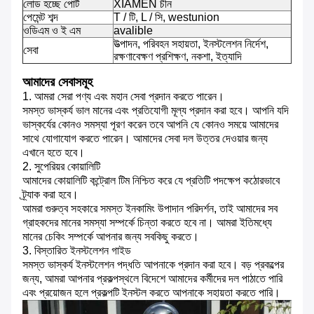
লোড হচ্ছে পোর্ট
XIAMEN চীন
পেমেন্ট শব্দ
T / টি, L / সি, westunion
ওডিএম ও ই এম
avalible
উত্পাদন, পরিবহন সহায়তা, ইনস্টলেশন নির্দেশ,
সেবা
রক্ষণাবেক্ষণ প্রশিক্ষণ, নকশা, ইত্যাদি
আমাদের সেবাসমূহ
1. আমরা সেরা পণ্য এবং মহান সেবা প্রদান করতে পারেন।
সমস্ত ভাস্কর্য ভাল মানের এবং প্রতিযোগী মূল্য প্রদান করা হবে।
আপনি যদি
ভাস্কর্যের কোনও সমস্যা পূরণ করেন তবে আপনি যে কোনও সময়ে আমাদের
সাথে যোগাযোগ করতে পারেন।
আমাদের সেবা দল উত্তর দেওয়ার জন্য
এখানে হতে হবে।
2. সুপেরিয়র কোয়ালিটি
আমাদের কোয়ালিটি কন্ট্রোল টিম নিশ্চিত করে যে প্রতিটি পদক্ষেপ কঠোরভাবে
ট্র্যাক করা হবে।
আমরা গুরুত্ব সহকারে সমস্ত ইনকামিং উপাদান পরিদর্শন, তাই আমাদের সব
গ্রাহকদের মানের সমস্যা সম্পর্কে চিন্তা করতে হবে না।
আমরা ইতিমধ্যে
মানের চেকিং সম্পর্কে আপনার জন্য সবকিছু করতে।
3. বিস্তারিত ইনস্টলেশন গাইড
সমস্ত ভাস্কর্য ইনস্টলেশন পদ্ধতি আপনাকে প্রদান করা হবে।
বড় প্রকল্পের
জন্য, আমরা আপনার প্রকল্পস্থলে বিদেশে আমাদের কর্মীদের দল পাঠাতে পারি
এবং প্রয়োজন হলে প্রকল্পটি ইনস্টল করতে আপনাকে সহায়তা করতে পারি।