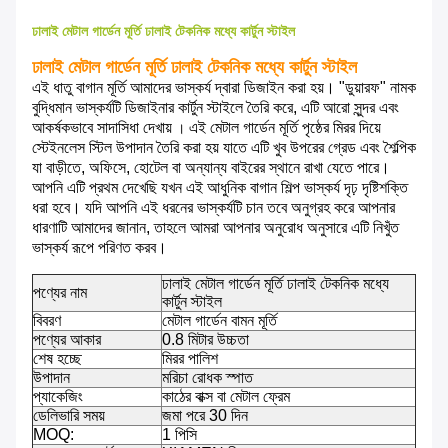
ঢালাই মেটাল গার্ডেন মূর্তি ঢালাই টেকনিক মধ্যে কার্টুন স্টাইল
ঢালাই মেটাল গার্ডেন মূর্তি ঢালাই টেকনিক মধ্যে কার্টুন স্টাইল
এই ধাতু বাগান মূর্তি আমাদের ভাস্কর্য দ্বারা ডিজাইন করা হয়।
"ডুয়ারফ" নামক
বুদ্ধিমান ভাস্কর্যটি ডিজাইনার কার্টুন স্টাইলে তৈরি করে, এটি আরো সুন্দর এবং
আকর্ষকভাবে সাদাসিধা দেখায়
এই মেটাল গার্ডেন মূর্তি
পৃষ্ঠের মিরর দিয়ে
।
স্টেইনলেস স্টিল উপাদান তৈরি করা হয় যাতে এটি খুব উপরের গ্রেড এবং শৈল্পিক
যা বাড়ীতে, অফিসে, হোটেল বা অন্যান্য বাইরের স্থানে রাখা যেতে পারে।
আপনি এটি প্রথম দেখেছি যখন এই আধুনিক বাগান শিল্প ভাস্কর্য দৃঢ় দৃষ্টিশক্তি
ধরা হবে।
যদি আপনি এই ধরনের ভাস্কর্যটি চান তবে অনুগ্রহ করে আপনার
ধারণাটি আমাদের জানান, তাহলে আমরা আপনার অনুরোধ অনুসারে এটি নিখুঁত
ভাস্কর্য রূপে পরিণত করব।
ঢালাই মেটাল গার্ডেন মূর্তি ঢালাই টেকনিক মধ্যে
পণ্যের নাম
কার্টুন স্টাইল
বিবরণ
মেটাল গার্ডেন বামন মূর্তি
পণ্যের আকার
0.8 মিটার উচ্চতা
শেষ হচ্ছে
মিরর পালিশ
উপাদান
মরিচা রোধক স্পাত
প্যাকেজিং
কাঠের বাক্স বা মেটাল ফ্রেম
ডেলিভারি সময়
জমা পরে 30 দিন
MOQ:
1 পিসি