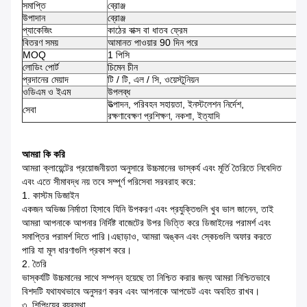
সমাপ্তি
ব্রোঞ্জ
উপাদান
ব্রোঞ্জ
প্যাকেজিং
কাঠের বাক্স বা ধাতব ফ্রেম
বিতরণ সময়
আমানত পাওয়ার 90 দিন পরে
MOQ
1 পিসি
লোডিং পোর্ট
চিমেন চীন
প্রদানের মেয়াদ
টি / টি, এল / সি, ওয়েস্টুনিয়ন
ওডিএম ও ইএম
উপলব্ধ
উত্পাদন, পরিবহন সহায়তা, ইনস্টলেশন নির্দেশ,
সেবা
রক্ষণাবেক্ষণ প্রশিক্ষণ, নকশা, ইত্যাদি
আমরা কি করি
আমরা ক্লায়েন্টের প্রয়োজনীয়তা অনুসারে উচ্চমানের ভাস্কর্য এবং মূর্তি তৈরিতে নিবেদিত
এবং এতে সীমাবদ্ধ নয় তবে সম্পূর্ণ পরিসেবা সরবরাহ করে:
1. কাস্টম ডিজাইন
একজন অভিজ্ঞ নির্মাতা হিসাবে যিনি উপকরণ এবং প্রযুক্তিগুলি খুব ভাল জানেন, তাই
আমরা আপনাকে আপনার নির্দিষ্ট বাজেটের উপর ভিত্তি করে ডিজাইনের পরামর্শ এবং
সমাপ্তির পরামর্শ দিতে পারি।এছাড়াও, আমরা অঙ্কন এবং স্কেচগুলি অফার করতে
পারি যা মূল ধারণাগুলি প্রকাশ করে।
2. তৈরি
ভাস্কর্যটি উচ্চমানের সাথে সম্পন্ন হয়েছে তা নিশ্চিত করার জন্য আমরা নিশ্চিতভাবে
বিশদটি যথাযথভাবে অনুসরণ করব এবং আপনাকে আপডেট এবং অবহিত রাখব।
৩. শিপিংয়ের ব্যবস্থা