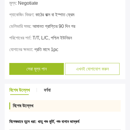
মূল্য:
Negotiate
প্যাকেজিং বিবরণ:
কাঠের বাক্স বা ইস্পাত ফ্রেম
ডেলিভারি সময়:
আমানত প্রাপ্তির 90 দিন পর
পরিশোধের শর্ত:
T/T, L/C, পশ্চিম ইউনিয়ন
যোগানের ক্ষমতা:
প্রতি মাসে 1pc
সেরা মূল্য পান
এখনই যোগাযোগ করুন
বিশেষ উল্লেখ
বর্ণনা
বিশেষ উল্লেখ
বিশেষভাবে তুলে ধরা:
ধাতু পশু মূর্তি
,
পশু বাগান ভাস্কর্য