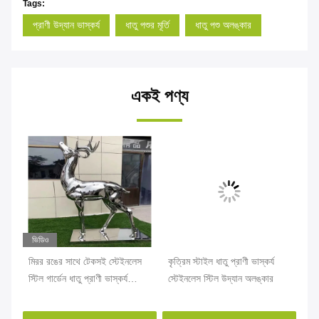
Tags:
প্রাণী উদ্যান ভাস্কর্য
ধাতু পশুর মূর্তি
ধাতু পশু অলঙ্কার
একই পণ্য
ভিডিও
মিরর রঙের সাথে টেকসই স্টেইনলেস
কৃত্রিম স্টাইল ধাতু প্রাণী ভাস্কর্য
আধু
স্টিল গার্ডেন ধাতু প্রাণী ভাস্কর্য
স্টেইনলেস স্টিল উদ্যান অলঙ্কার
ভাস
বহিরঙ্গন
অলঙ