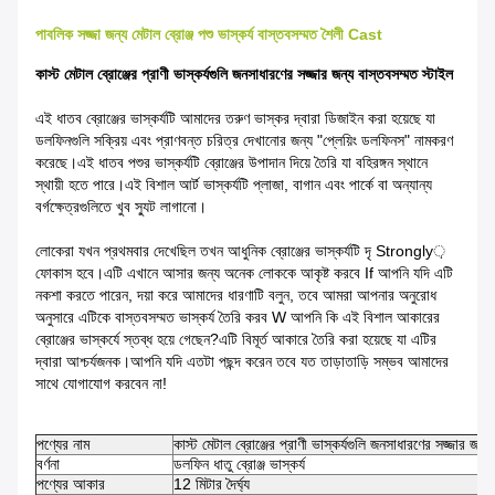
পাবলিক সজ্জা জন্য মেটাল ব্রোঞ্জ পশু ভাস্কর্য বাস্তবসম্মত শৈলী Cast
কাস্ট মেটাল ব্রোঞ্জের প্রাণী ভাস্কর্যগুলি জনসাধারণের সজ্জার জন্য বাস্তবসম্মত স্টাইল
এই ধাতব ব্রোঞ্জের ভাস্কর্যটি আমাদের তরুণ ভাস্কর দ্বারা ডিজাইন করা হয়েছে যা
ডলফিনগুলি সক্রিয় এবং প্রাণবন্ত চরিত্র দেখানোর জন্য "প্লেয়িং ডলফিনস" নামকরণ
করেছে।এই ধাতব পশুর ভাস্কর্যটি ব্রোঞ্জের উপাদান দিয়ে তৈরি যা বহিরঙ্গন স্থানে
স্থায়ী হতে পারে।এই বিশাল আর্ট ভাস্কর্যটি প্লাজা, বাগান এবং পার্কে বা অন্যান্য
বর্গক্ষেত্রগুলিতে খুব স্যুট লাগানো।
লোকেরা যখন প্রথমবার দেখেছিল তখন আধুনিক ব্রোঞ্জের ভাস্কর্যটি দৃ Strongly়
ফোকাস হবে।এটি এখানে আসার জন্য অনেক লোককে আকৃষ্ট করবে If আপনি যদি এটি
নকশা করতে পারেন, দয়া করে আমাদের ধারণাটি বলুন, তবে আমরা আপনার অনুরোধ
অনুসারে এটিকে বাস্তবসম্মত ভাস্কর্য তৈরি করব W আপনি কি এই বিশাল আকারের
ব্রোঞ্জের ভাস্কর্যে স্তব্ধ হয়ে গেছেন?এটি বিমূর্ত আকারে তৈরি করা হয়েছে যা এটির
দ্বারা আশ্চর্যজনক।আপনি যদি এতটা পছন্দ করেন তবে যত তাড়াতাড়ি সম্ভব আমাদের
সাথে যোগাযোগ করবেন না!
পণ্যের নাম
কাস্ট মেটাল ব্রোঞ্জের প্রাণী ভাস্কর্যগুলি জনসাধারণের সজ্জার জন্
বর্ণনা
ডলফিন ধাতু ব্রোঞ্জ ভাস্কর্য
পণ্যের আকার
12 মিটার দৈর্ঘ্য