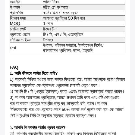
সমাপ্তি
পালিশ মিরর
উপাদান
মরিচা রোধক স্পাত
প্যাকেজিং
কাঠের বাক্স বা ধাতব ফ্রেম
বিতরণ সময়
আমানত প্রাপ্তির 50 দিন পরে
MOQ
1 পিসি
লোডিং পোর্ট
চিমেন চীন
প্রদানের মেয়াদ
টি / টি, এল / সি, ওয়েস্টুনিয়ন
ওডিএম ও ইএম
উপলব্ধ
উত্পাদন, পরিবহন সহায়তা, ইনস্টলেশন নির্দেশ,
সেবা
রক্ষণাবেক্ষণ প্রশিক্ষণ, নকশা, ইত্যাদি
FAQ
1. আমি কীভাবে অর্ডার দিতে পারি?
1) আদেশটি নিশ্চিত হওয়ার জন্য সমস্ত বিবরণের পরে, আমরা আপনাকে প্রমাণ হিসাবে
আমাদের স্বাক্ষরিত এবং স্ট্যাম্পড প্রোফর্মমা চালানটি প্রেরণ করব।
২) আপনি টি / টি (ওয়্যার ট্রান্সফার) দ্বারা 50% আমানত স্থানান্তর করতে পারেন।
3) আপনার আমানতের প্রাপ্তিতে, আমরা উত্পাদন তৈরি করব এবং এটি শেষ হওয়ার
পরে আপনাকে প্রস্তুত সামগ্রীর জন্য বড় ভাস্কর্যের ছবি পাঠাব।আপনার
নিশ্চিতকরণের পরে এবং প্রসবের আগে 50% বকেয়া অর্থ প্রদান করা হবে এবং আমরা
সেই পণ্যগুলির সিবিএম অনুসারে সমুদ্রের ফ্রেটের ব্যবস্থা করব।
২. আপনি কি কাস্টম অর্ডার গ্রহণ করেন?
হ্যাঁ, আপনার প্রয়োজনীয় সমস্ত ডিজাইন, আকার এবং বিশদের ভিত্তিতে আমরা