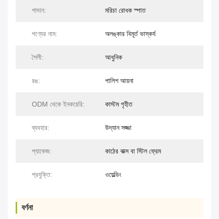
পাদান:
মরিচা রোধক স্পাত
পণ্যের নাম:
অলঙ্কার বিমূর্ত ভাস্কর্য
শৈলী:
আধুনিক
রঙ:
পালিশ আয়না
ODM থেকে ইনকয়েরি:
কাস্টম গৃহীত
ব্যবহার:
উদ্যান সজ্জা
প্যাকেজ:
কাঠের বাক্স বা স্টিল ফ্রেম
প্রযুক্তি:
ওয়েল্ডিং
বর্ণনা