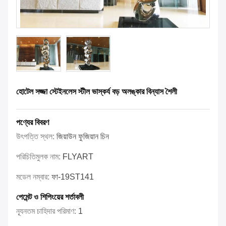
হোটেল সজ্জা স্টেইনলেস স্টীল ভাস্কর্য বড় অলঙ্কার বিন্যাস শৈলী
পণ্যের বিবরণ
উৎপত্তি স্থল:
জিয়াউন ফুজিয়ান চিন
পরিচিতিমুলক নাম:
FLYART
মডেল নম্বার:
ফা-19ST141
পেমেন্ট ও শিপিংয়ের শর্তাবলী
ন্যূনতম চাহিদার পরিমাণ:
1