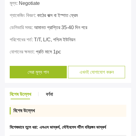
মূল্য:
Negotiate
প্যাকেজিং বিবরণ:
কাঠের বাক্স বা ইস্পাত ফ্রেম
ডেলিভারি সময়:
আমানত প্রাপ্তির 35-40 দিন পরে
পরিশোধের শর্ত:
T/T, L/C, পশ্চিম ইউনিয়ন
যোগানের ক্ষমতা:
প্রতি মাসে 1pc
সেরা মূল্য পান
এখনই যোগাযোগ করুন
বিশেষ উল্লেখ
বর্ণনা
বিশেষ উল্লেখ
বিশেষভাবে তুলে ধরা:
এসএস ভাস্কর্য
,
স্টেইনলেস স্টীল বহিরঙ্গন ভাস্কর্য