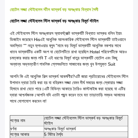
হোটেল সজ্জা স্টেইনলেস স্টীল ভাস্কর্য বড় অলঙ্কার বিন্যাস শৈলী
হোটেল সজ্জা স্টেইনলেস স্টিল ভাস্কর্য বড় অলঙ্কার বিমূর্ত স্টাইল
এই স্টেইনলেস স্টিল অলঙ্কারস অ্যাবস্ট্রাক্ট ভাস্কর্যটি বিখ্যাত ভাস্কর বলিন ইয়াং
ডিজাইন করেছেন Hisএই আধুনিক আলংকারিক স্টেইনলেস স্টিল ভাস্কর্যটি তাইওয়ানে
অবস্থিত "" নতুন ফ্লাওয়ার ব্লুম "নামে বড় বিমূর্ত ভাস্কর্যটি আধুনিক নকশার সাথে
ধাতব ভাস্কর্যটির একটি অংশ যা হোটেলটিতে রাখা হয়েছিল Hotel পরিবেশটিকে আরও
চমত্কার করার জন্য লবি T এই ধরণের বিমূর্ত ধাতুর ভাস্কর্যটি হোটেল এবং কিছু
অন্যান্য অভ্যন্তরীণ পাবলিক প্লেসগুলিতে সাজানোর জন্য খুব উপযুক্ত Suit
আপনি কি এই আধুনিক শিল্প ভাস্কর্য আকর্ষণীয়?এটি জারা প্রতিরোধের স্টেইনলেস স্টিল
উপাদান দ্বারা তৈরি করা হয় যা বহিরঙ্গন সজ্জা যেমন দীর্ঘ সময়ের জন্য স্কোয়ার সজ্জা
হিসাবে রাখা যেতে পারে।এটি বিভিন্ন আকারে তৈরিও কাস্টমাইজ করা হয়েছে যা এটির
দ্বারা আশ্চর্যজনক।আপনি যদি এতটা পছন্দ করেন তবে যত তাড়াতাড়ি সম্ভব আমাদের
সাথে যোগাযোগ করবেন না!
হোটেল সজ্জা স্টেইনলেস স্টিল ভাস্কর্য বড় অলঙ্কার বিমূর্ত
পণ্যের নাম
স্টাইল
বর্ণনা
অলঙ্কার বিমূর্ত ভাস্কর্য
পণ্যের আকার
5 মিটার দৈর্ঘ্য