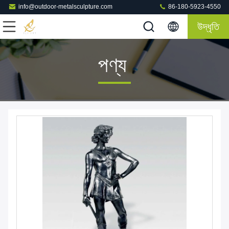
info@outdoor-metalsculpture.com
86-180-5923-4550
উদ্ধৃতি
পণ্য