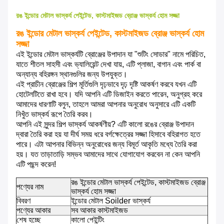
রঙ ইন্ডোর মেটাল ভাস্কর্য পেইন্টেড, কাস্টমাইজড ব্রোঞ্জ ভাস্কর্য হোম সজ্জা
রঙ ইন্ডোর মেটাল ভাস্কর্য পেইন্টেড, কাস্টমাইজড ব্রোঞ্জ ভাস্কর্য হোম
সজ্জা
এই ইন্ডোর মেটাল ভাস্কর্যটি ব্রোঞ্জের উপাদান যা "শুটিং সোডার" নামে পরিচিত,
যাতে শীতল সাহসী এবং ভ্যালিয়েন্ট দেখা যায়, এটি প্লাজা, বাগান এবং পার্ক বা
অন্যান্য বহিরঙ্গন স্থানগুলির জন্য উপযুক্ত।
এই প্রাচীন ব্রোঞ্জের শিল্প মূর্তিগুলি দৃঢ়ভাবে দৃঢ় দৃষ্টি আকর্ষণ করবে যখন এটি
হোটেলটিতে রাখা হবে।
যদি আপনি এটি ডিজাইন করতে পারেন, অনুগ্রহ করে
আমাদের ধারণাটি বলুন, তাহলে আমরা আপনার অনুরোধ অনুসারে এটি একটি
নিখুঁত ভাস্কর্য রূপে তৈরি করব।
আপনি এই সুন্দর শিল্প ভাস্কর্য আকর্ষণীয়?
এটি কালো রঙের ব্রোঞ্জ উপাদান
দ্বারা তৈরি করা হয় যা দীর্ঘ সময় ধরে বর্গক্ষেত্রের সজ্জা হিসাবে বহিরাগত হতে
পারে।
এটা আপনার বিভিন্ন অনুরোধের জন্য বিমূর্ত আকৃতি মধ্যে তৈরি করা
হয়।
যত তাড়াতাড়ি সম্ভব আমাদের সাথে যোগাযোগ করবেন না কেন আপনি
এটি পছন্দ করেন!
রঙ ইন্ডোর মেটাল ভাস্কর্য পেইন্টেড, কাস্টমাইজড ব্রোঞ্জ
পণ্যের নাম
ভাস্কর্য হোম সজ্জা
বিবরণ
ইন্ডোর মেটাল Soilder ভাস্কর্য
পণ্যের আকার
সব আকার কাস্টমাইজড
শেষ হচ্ছে
কালো পেইন্টিং