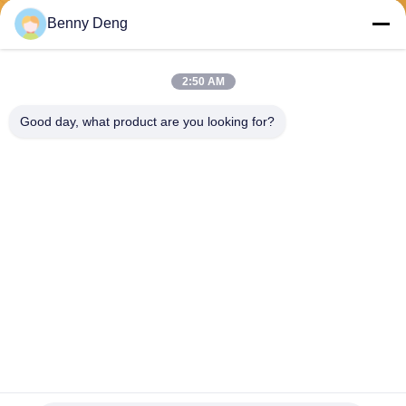
পাঠান
Benny Deng
2:50 AM
Good day, what product are you looking for?
XIAMEN FLYART METAL SCULPTURE
CO.,LTD
info@outdoor-metalsculptur
e.com
86-180-5923-4550
জিন্দিয়ান টাউন, জিয়াংগান জেলা জিমেন
চীন
চীন ভাল মানের খালেদা মেটাল ভাস্কর্য সরবরাহকারী. কপিরাইট © 2026 outdoor-