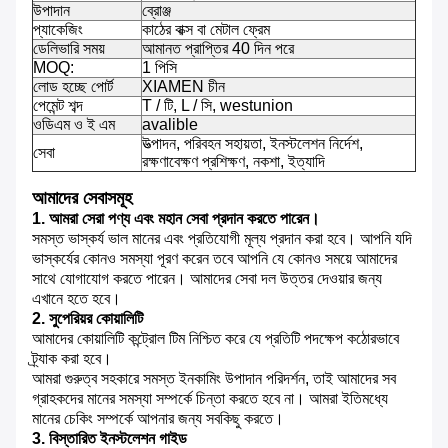
উপাদান
ব্রোঞ্জ
প্যাকেজিং
কাঠের বাক্স বা মেটাল ফ্রেম
ডেলিভারি সময়
আমানত প্রাপ্তির 40 দিন পরে
MOQ:
1 পিসি
লোড হচ্ছে পোর্ট
XIAMEN চীন
পেমেন্ট শব্দ
T / টি, L / সি, westunion
ওডিএম ও ই এম
avalible
উত্পাদন, পরিবহন সহায়তা, ইনস্টলেশন নির্দেশ,
সেবা
রক্ষণাবেক্ষণ প্রশিক্ষণ, নকশা, ইত্যাদি
আমাদের সেবাসমূহ
1. আমরা সেরা পণ্য এবং মহান সেবা প্রদান করতে পারেন।
সমস্ত ভাস্কর্য ভাল মানের এবং প্রতিযোগী মূল্য প্রদান করা হবে।
আপনি যদি
ভাস্কর্যের কোনও সমস্যা পূরণ করেন তবে আপনি যে কোনও সময়ে আমাদের
সাথে যোগাযোগ করতে পারেন।
আমাদের সেবা দল উত্তর দেওয়ার জন্য
এখানে হতে হবে।
2. সুপেরিয়র কোয়ালিটি
আমাদের কোয়ালিটি কন্ট্রোল টিম নিশ্চিত করে যে প্রতিটি পদক্ষেপ কঠোরভাবে
ট্র্যাক করা হবে।
আমরা গুরুত্ব সহকারে সমস্ত ইনকামিং উপাদান পরিদর্শন, তাই আমাদের সব
গ্রাহকদের মানের সমস্যা সম্পর্কে চিন্তা করতে হবে না।
আমরা ইতিমধ্যে
মানের চেকিং সম্পর্কে আপনার জন্য সবকিছু করতে।
3. বিস্তারিত ইনস্টলেশন গাইড