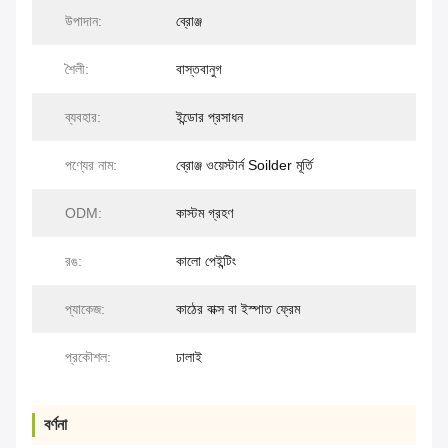
উপাদান:
ব্রোঞ্জ
শৈলী:
বাস্তবানুগ
ব্যবহার:
ইন্ডোর প্রসাধন
পণ্যের নাম:
ব্রোঞ্জ ওয়েস্টার্ন Soilder মূর্তি
ODM:
কাস্টম গ্রহণ
রঙ:
কালো পেইন্টিং
প্যাকেজ:
কাঠের বাক্স বা ইস্পাত ফ্রেম
প্রকৌশল:
ঢালাই
বর্ণনা