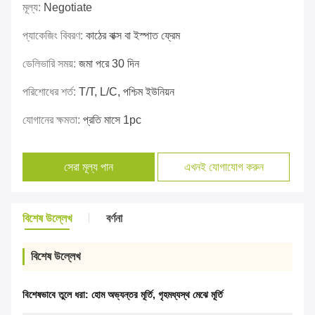
মূল্য:
Negotiate
প্যাকেজিং বিবরণ:
কাঠের বাক্স বা ইস্পাত ফ্রেম
ডেলিভারি সময়:
জমা পরে 30 দিন
পরিশোধের শর্ত:
T/T, L/C, পশ্চিম ইউনিয়ন
যোগানের ক্ষমতা:
প্রতি মাসে 1pc
সেরা মূল্য পান
এখনই যোগাযোগ করুন
বিশেষ উল্লেখ
বর্ণনা
বিশেষ উল্লেখ
বিশেষভাবে তুলে ধরা:
হোম অভ্যন্তর মূর্তি
,
গৃহমধ্যস্থ মেঝে মূর্তি