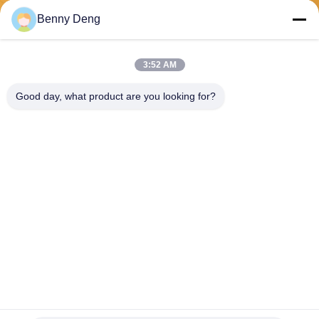
পাঠান
Benny Deng
3:52 AM
Good day, what product are you looking for?
XIAMEN FLYART METAL SCULPTURE
CO.,LTD
info@outdoor-metalsculptur
e.com
86-180-5923-4550
জিন্দিয়ান টাউন, জিয়াংগান জেলা জিমেন
চীন
চীন ভাল মানের খালেদা মেটাল ভাস্কর্য সরবরাহকারী. কপিরাইট © 2026 outdoor-