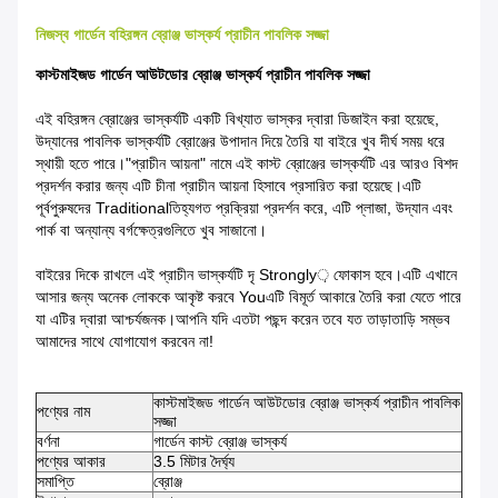
নিজস্ব গার্ডেন বহিরঙ্গন ব্রোঞ্জ ভাস্কর্য প্রাচীন পাবলিক সজ্জা
কাস্টমাইজড গার্ডেন আউটডোর ব্রোঞ্জ ভাস্কর্য প্রাচীন পাবলিক সজ্জা
এই বহিরঙ্গন ব্রোঞ্জের ভাস্কর্যটি একটি বিখ্যাত ভাস্কর দ্বারা ডিজাইন করা হয়েছে,
উদ্যানের পাবলিক ভাস্কর্যটি ব্রোঞ্জের উপাদান দিয়ে তৈরি যা বাইরে খুব দীর্ঘ সময় ধরে
স্থায়ী হতে পারে।"প্রাচীন আয়না" নামে এই কাস্ট ব্রোঞ্জের ভাস্কর্যটি এর আরও বিশদ
প্রদর্শন করার জন্য এটি চীনা প্রাচীন আয়না হিসাবে প্রসারিত করা হয়েছে।এটি
পূর্বপুরুষদের Traditionalতিহ্যগত প্রক্রিয়া প্রদর্শন করে, এটি প্লাজা, উদ্যান এবং
পার্ক বা অন্যান্য বর্গক্ষেত্রগুলিতে খুব সাজানো।
বাইরের দিকে রাখলে এই প্রাচীন ভাস্কর্যটি দৃ Strongly় ফোকাস হবে।এটি এখানে
আসার জন্য অনেক লোককে আকৃষ্ট করবে Youএটি বিমূর্ত আকারে তৈরি করা যেতে পারে
যা এটির দ্বারা আশ্চর্যজনক।আপনি যদি এতটা পছন্দ করেন তবে যত তাড়াতাড়ি সম্ভব
আমাদের সাথে যোগাযোগ করবেন না!
কাস্টমাইজড গার্ডেন আউটডোর ব্রোঞ্জ ভাস্কর্য প্রাচীন পাবলিক
পণ্যের নাম
সজ্জা
বর্ণনা
গার্ডেন কাস্ট ব্রোঞ্জ ভাস্কর্য
পণ্যের আকার
3.5 মিটার দৈর্ঘ্য
সমাপ্তি
ব্রোঞ্জ