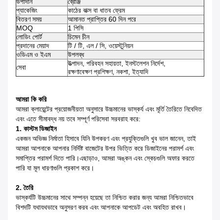
উপাদান
ব্রোঞ্জ
প্যাকেজিং
কাঠের বাক্স বা ধাতব ফ্রেম
বিতরণ সময়
আমানত প্রাপ্তির 60 দিন পরে
MOQ
1 পিসি
লোডিং পোর্ট
চিমেন চীন
প্রদানের মেয়াদ
টি / টি, এল / সি, ওয়েস্টুনিয়ন
ওডিএম ও ইএম
উপলব্ধ
উত্পাদন, পরিবহন সহায়তা, ইনস্টলেশন নির্দেশ,
সেবা
রক্ষণাবেক্ষণ প্রশিক্ষণ, নকশা, ইত্যাদি
আমরা কি করি
আমরা ক্লায়েন্টের প্রয়োজনীয়তা অনুসারে উচ্চমানের ভাস্কর্য এবং মূর্তি তৈরিতে নিবেদিত
এবং এতে সীমাবদ্ধ নয় তবে সম্পূর্ণ পরিসেবা সরবরাহ করে:
1. কাস্টম ডিজাইন
একজন অভিজ্ঞ নির্মাতা হিসাবে যিনি উপকরণ এবং প্রযুক্তিগুলি খুব ভাল জানেন, তাই
আমরা আপনাকে আপনার নির্দিষ্ট বাজেটের উপর ভিত্তি করে ডিজাইনের পরামর্শ এবং
সমাপ্তির পরামর্শ দিতে পারি।এছাড়াও, আমরা অঙ্কন এবং স্কেচগুলি অফার করতে
পারি যা মূল ধারণাগুলি প্রকাশ করে।
2. তৈরি
ভাস্কর্যটি উচ্চমানের সাথে সম্পন্ন হয়েছে তা নিশ্চিত করার জন্য আমরা নিশ্চিতভাবে
বিশদটি যথাযথভাবে অনুসরণ করব এবং আপনাকে আপডেট এবং অবহিত রাখব।