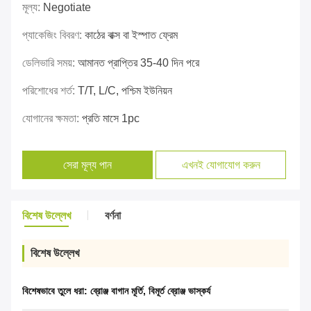
মূল্য:
Negotiate
প্যাকেজিং বিবরণ:
কাঠের বাক্স বা ইস্পাত ফ্রেম
ডেলিভারি সময়:
আমানত প্রাপ্তির 35-40 দিন পরে
পরিশোধের শর্ত:
T/T, L/C, পশ্চিম ইউনিয়ন
যোগানের ক্ষমতা:
প্রতি মাসে 1pc
সেরা মূল্য পান
এখনই যোগাযোগ করুন
বিশেষ উল্লেখ
বর্ণনা
বিশেষ উল্লেখ
বিশেষভাবে তুলে ধরা:
ব্রোঞ্জ বাগান মূর্তি
,
বিমূর্ত ব্রোঞ্জ ভাস্কর্য