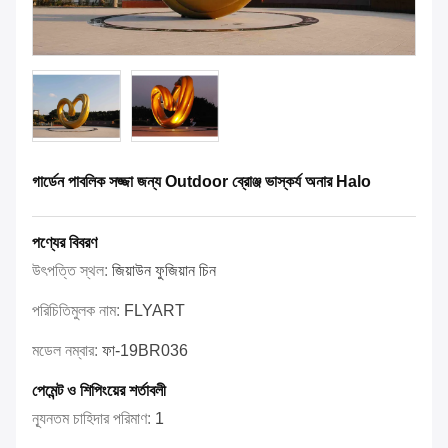
গার্ডেন পাবলিক সজ্জা জন্য Outdoor ব্রোঞ্জ ভাস্কর্য অনার Halo
পণ্যের বিবরণ
উৎপত্তি স্থল:
জিয়াউন ফুজিয়ান চিন
পরিচিতিমুলক নাম:
FLYART
মডেল নম্বার:
ফা-19BR036
পেমেন্ট ও শিপিংয়ের শর্তাবলী
ন্যূনতম চাহিদার পরিমাণ:
1