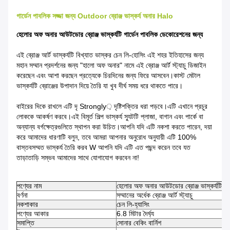
গার্ডেন পাবলিক সজ্জা জন্য Outdoor ব্রোঞ্জ ভাস্কর্য অনার Halo
হেলোর অফ অনার আউটডোর ব্রোঞ্জ ভাস্কর্যটি গার্ডেন পাবলিক ডেকোরেশনের জন্য
এই ব্রোঞ্জ আর্ট ভাস্কর্যটি বিখ্যাত ভাস্কর চেন লি-হোসিং এই শহর ইতিহাসের জন্য
মহান সম্মান প্রদর্শনের জন্য "হালো অফ অনার" নামে এই ব্রোঞ্জ আর্ট স্ট্যাচু ডিজাইন
করেছেন এবং আশা করছেন প্রত্যেকে চিরদিনের জন্য ফিরে আসবেন।
কাস্ট মেটাল
ভাস্কর্যটি ব্রোঞ্জের উপাদান দিয়ে তৈরি যা খুব দীর্ঘ সময় ধরে থাকতে পারে।
বাইরের দিকে রাখলে এটি দৃ Strongly় দৃষ্টিশক্তির ধরা পড়বে।এটি এখানে প্রচুর
লোককে আকর্ষণ করবে।
এই বিমূর্ত শিল্প ভাস্কর্য স্যুটটি প্লাজা, বাগান এবং পার্কে বা
অন্যান্য বর্গক্ষেত্রগুলিতে স্থাপন করা উচিত।
আপনি যদি এটি নকশা করতে পারেন, দয়া
করে আমাদের ধারণাটি বলুন, তবে আমরা আপনার অনুরোধ অনুযায়ী এটি 100%
বাস্তবসম্মত ভাস্কর্য তৈরি করব W আপনি যদি এটি এত পছন্দ করেন তবে যত
তাড়াতাড়ি সম্ভব আমাদের সাথে যোগাযোগ করবেন না!
পণ্যের নাম
হেলোর অফ অনার আউটডোর ব্রোঞ্জ ভাস্কর্যটি গা
বর্ণনা
সম্মানের অর্ধেক ব্রোঞ্জ আর্ট স্ট্যাচু
নকশাকার
চেন লি-হ্যাসিং
পণ্যের আকার
6.8 মিটার দৈর্ঘ্য
সমাপ্তি
সোনার বেকিং বার্নিশ