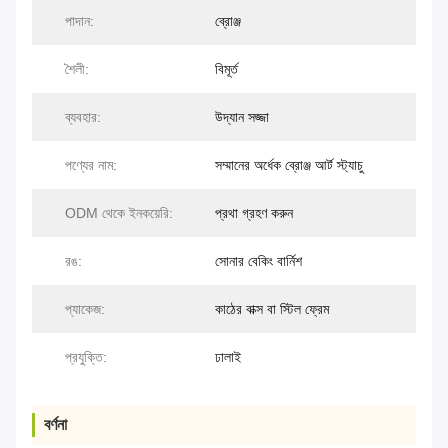
পাদান:
ব্রোঞ্জ
শৈলী:
বিমূর্ত
ব্যবহার:
উদ্যান সজ্জা
পণ্যের নাম:
সম্মানের অর্ধেক ব্রোঞ্জ আর্ট স্ট্যাচু
ODM থেকে ইনকয়েরি:
প্রথা গ্রহণ করুন
রঙ:
সোনার বেকিং বার্নিশ
প্যাকেজ:
কাঠের বাক্স বা স্টিল ফ্রেম
প্রযুক্তি:
ঢালাই
বর্ণনা