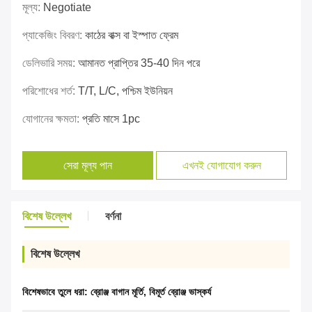
মূল্য:
Negotiate
প্যাকেজিং বিবরণ:
কাঠের বাক্স বা ইস্পাত ফ্রেম
ডেলিভারি সময়:
আমানত প্রাপ্তির 35-40 দিন পরে
পরিশোধের শর্ত:
T/T, L/C, পশ্চিম ইউনিয়ন
যোগানের ক্ষমতা:
প্রতি মাসে 1pc
সেরা মূল্য পান
এখনই যোগাযোগ করুন
বিশেষ উল্লেখ
বর্ণনা
বিশেষ উল্লেখ
বিশেষভাবে তুলে ধরা:
ব্রোঞ্জ বাগান মূর্তি
,
বিমূর্ত ব্রোঞ্জ ভাস্কর্য