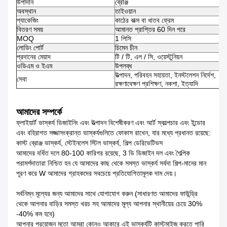
উপাদান
ব্রোঞ্জ
অবস্থান
তাইওয়ান
প্যাকেজিং
কাঠের বাক্স বা ধাতব ফ্রেম
বিতরণ সময়
আমানত প্রাপ্তির 60 দিন পরে
MOQ
1 পিসি
লোডিং পোর্ট
চিমেন চীন
প্রদানের মেয়াদ
টি / টি, এল / সি, ওয়েস্টুনিয়ন
ওডিএম ও ইএম
উপলব্ধ
উত্পাদন, পরিবহন সহায়তা, ইনস্টলেশন নির্দেশ,
সেবা
রক্ষণাবেক্ষণ প্রশিক্ষণ, নকশা, ইত্যাদি
আমাদের সম্পর্কে
ফ্লাইয়ার্ট ভাস্কর্য ডিজাইনিং এবং উত্পাদন বিশেষীকরণ এবং আর্ট স্কাল্পচার এবং ইন্ডোর
এবং বহিরাগত সজ্জাসংক্রান্ত ভাস্কর্যগুলিতে ফোকাস রাখেন, যার মধ্যে প্রধানত রয়েছে:
কাস্ট ব্রোঞ্জ ভাস্কর্য, স্টেইনলেস স্টিল ভাস্কর্য, শিল্প ডেরিভেটিভস
আমাদের বর্ধিত দলে 80-100 কারিগর রয়েছে, 3 ডি ডিজাইন দল এবং শৈল্পিক
পরামর্শদাতারা নিশ্চিত হন যে আমাদের কাছ থেকে সমস্ত ভাস্কর্য সর্বদা শিল্প-মানের মান
পূরণ করে W আমাদের গ্রাহকদের সবচেয়ে প্রতিযোগিতামূলক দাম দেয়।
সর্বনিম্ন মূল্যের জন্য আমাদের সাথে যোগাযোগ করুন (সাধারণত আমাদের ফাউন্ড্রি
থেকে আপনার বাড়ির সমস্ত খরচ সহ আমাদের মূল্য আপনার স্থানীয়ের চেয়ে 30%
-40% কম হবে)
আপনার প্রয়োজন মতো আমরা কোনও আকারে এই ভাস্কর্যটি কাস্টমাইজ করতে পারি