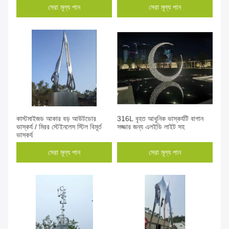
সেরা মূল্য পান
সেরা মূল্য পান
কাস্টমাইজড আকার বড় আউটডোর
316L বৃহত আধুনিক ভাস্কর্যটি বাগান
ভাস্কর্য / মিরর স্টেইনলেস স্টিল বিমূর্ত
সজ্জার জন্য এলইডি লাইট সহ
ভাস্কর্য
সেরা মূল্য পান
সেরা মূল্য পান