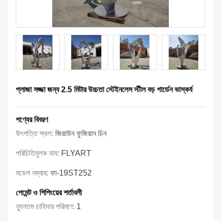
প্লাজা সজ্জা জন্য 2.5 মিটার উচ্চতা স্টেইনলেস স্টীল বড় গার্ডেন ভাস্কর্য
পণ্যের বিবরণ
উৎপত্তি স্থল:
জিয়াউন ফুজিয়ান চিন
পরিচিতিমুলক নাম:
FLYART
মডেল নম্বার:
ফা-19ST252
পেমেন্ট ও শিপিংয়ের শর্তাবলী
ন্যূনতম চাহিদার পরিমাণ:
1