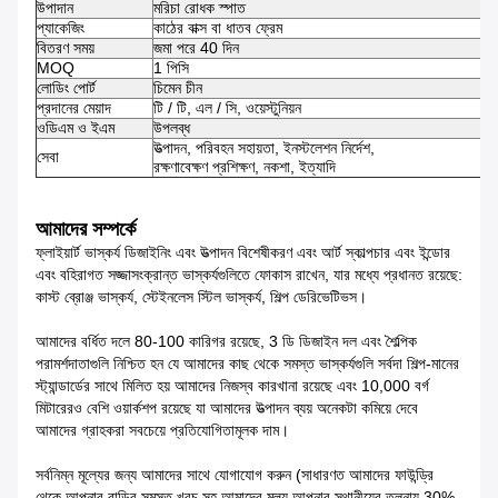
উপাদান
মরিচা রোধক স্পাত
প্যাকেজিং
কাঠের বাক্স বা ধাতব ফ্রেম
বিতরণ সময়
জমা পরে 40 দিন
MOQ
1 পিসি
লোডিং পোর্ট
চিমেন চীন
প্রদানের মেয়াদ
টি / টি, এল / সি, ওয়েস্টুনিয়ন
ওডিএম ও ইএম
উপলব্ধ
উত্পাদন, পরিবহন সহায়তা, ইনস্টলেশন নির্দেশ,
সেবা
রক্ষণাবেক্ষণ প্রশিক্ষণ, নকশা, ইত্যাদি
আমাদের সম্পর্কে
ফ্লাইয়ার্ট ভাস্কর্য ডিজাইনিং এবং উত্পাদন বিশেষীকরণ এবং আর্ট স্কাল্পচার এবং ইন্ডোর
এবং বহিরাগত সজ্জাসংক্রান্ত ভাস্কর্যগুলিতে ফোকাস রাখেন, যার মধ্যে প্রধানত রয়েছে:
কাস্ট ব্রোঞ্জ ভাস্কর্য, স্টেইনলেস স্টিল ভাস্কর্য, শিল্প ডেরিভেটিভস।
আমাদের বর্ধিত দলে 80-100 কারিগর রয়েছে, 3 ডি ডিজাইন দল এবং শৈল্পিক
পরামর্শদাতাগুলি নিশ্চিত হন যে আমাদের কাছ থেকে সমস্ত ভাস্কর্যগুলি সর্বদা শিল্প-মানের
স্ট্যান্ডার্ডের সাথে মিলিত হয় আমাদের নিজস্ব কারখানা রয়েছে এবং 10,000 বর্গ
মিটারেরও বেশি ওয়ার্কশপ রয়েছে যা আমাদের উত্পাদন ব্যয় অনেকটা কমিয়ে দেবে
আমাদের গ্রাহকরা সবচেয়ে প্রতিযোগিতামূলক দাম।
সর্বনিম্ন মূল্যের জন্য আমাদের সাথে যোগাযোগ করুন (সাধারণত আমাদের ফাউন্ড্রি
থেকে আপনার বাড়ির সমস্ত খরচ সহ আমাদের মূল্য আপনার স্থানীয়ের তুলনায় 30%