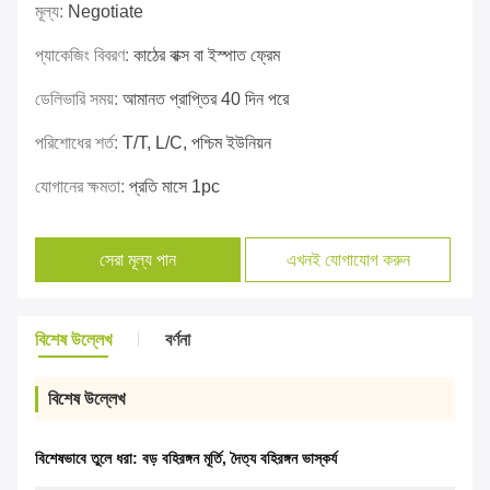
মূল্য:
Negotiate
প্যাকেজিং বিবরণ:
কাঠের বাক্স বা ইস্পাত ফ্রেম
ডেলিভারি সময়:
আমানত প্রাপ্তির 40 দিন পরে
পরিশোধের শর্ত:
T/T, L/C, পশ্চিম ইউনিয়ন
যোগানের ক্ষমতা:
প্রতি মাসে 1pc
সেরা মূল্য পান
এখনই যোগাযোগ করুন
বিশেষ উল্লেখ
বর্ণনা
বিশেষ উল্লেখ
বিশেষভাবে তুলে ধরা:
বড় বহিরঙ্গন মূর্তি
,
দৈত্য বহিরঙ্গন ভাস্কর্য