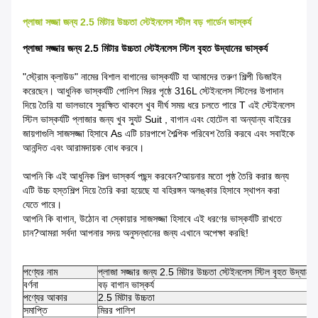
প্লাজা সজ্জা জন্য 2.5 মিটার উচ্চতা স্টেইনলেস স্টীল বড় গার্ডেন ভাস্কর্য
প্লাজা সজ্জার জন্য 2.5 মিটার উচ্চতা স্টেইনলেস স্টিল বৃহত উদ্যানের ভাস্কর্য
"স্ট্রোম ক্লাউড" নামের বিশাল বাগানের ভাস্কর্যটি যা আমাদের তরুণ শিল্পী ডিজাইন
করেছেন। আধুনিক ভাস্কর্যটি পোলিশ মিরর পৃষ্ঠে 316L স্টেইনলেস স্টিলের উপাদান
দিয়ে তৈরি যা ভালভাবে সুরক্ষিত থাকলে খুব দীর্ঘ সময় ধরে চলতে পারে T এই স্টেইনলেস
স্টিল ভাস্কর্যটি প্লাজার জন্য খুব স্যুট Suit , বাগান এবং হোটেল বা অন্যান্য বাইরের
জায়গাগুলি সাজসজ্জা হিসাবে As এটি চারপাশে শৈল্পিক পরিবেশ তৈরি করবে এবং সবাইকে
আনন্দিত এবং আরামদায়ক বোধ করবে।
আপনি কি এই আধুনিক শিল্প ভাস্কর্য পছন্দ করবেন?আয়নার মতো পৃষ্ঠ তৈরি করার জন্য
এটি উচ্চ হস্তশিল্প দিয়ে তৈরি করা হয়েছে যা বহিরঙ্গন অলঙ্কার হিসাবে স্থাপন করা
যেতে পারে।
আপনি কি বাগান, উঠোন বা স্কোয়ার সাজসজ্জা হিসাবে এই ধরণের ভাস্কর্যটি রাখতে
চান?আমরা সর্বদা আপনার সদয় অনুসন্ধানের জন্য এখানে অপেক্ষা করছি!
পণ্যের নাম
প্লাজা সজ্জার জন্য 2.5 মিটার উচ্চতা স্টেইনলেস স্টিল বৃহত উদ্যানের 
বর্ণনা
বড় বাগান ভাস্কর্য
পণ্যের আকার
2.5 মিটার উচ্চতা
সমাপ্তি
মিরর পালিশ