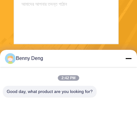
পাঠান
Benny Deng
2:42 PM
Good day, what product are you looking for?
XIAMEN FLYART METAL SCULPTURE
CO.,LTD
info@outdoor-metalsculptur
e.com