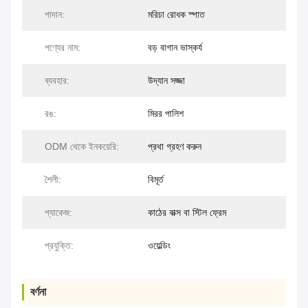
পাদান:
মরিচা রোধক স্পাত
পণ্যের নাম:
বড় বাগান ভাস্কর্য
ব্যবহার:
উদ্যান সজ্জা
রঙ:
মিরর পালিশ
ODM থেকে ইনকয়েরি:
প্রথা গ্রহণ করুন
শৈলী:
বিমূর্ত
প্যাকেজ:
কাঠের বাক্স বা স্টিল ফ্রেম
প্রযুক্তি:
ওয়েল্ডিং
বর্ণনা